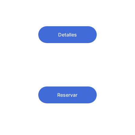
VIP
00$
Detalles
Estudiante
00$
Reservar