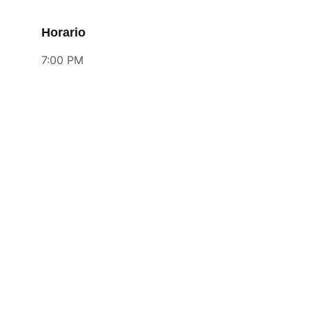
Horario
7:00 PM
Contacto
Conéctate con nosotros
SÍGUENOS
infoceibaflava@gmail.com
+99 92 92 07 52