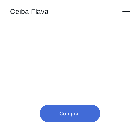
Ceiba Flava
Entrada Libre
General
00$
Comprar