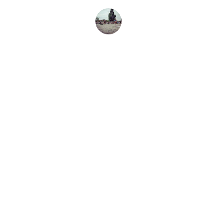
Ana G.
Contacto
Conéctate con nosotros
SÍGUENOS
infoceibaflava@gmail.com