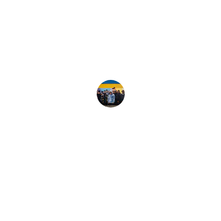
★★★★★
La cultura hip-hop me ha 
transformado positivamente.
Juan P.
★★★★★
El rap y el breakdance son mi vida y 
pasión.